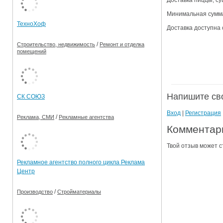
Доставка пиццы, су
Ограничения движения транспорта на майские пр
Минимальная сумма
ТехноХоф
Доставка доступна с
Электронные транспортные карты
/
Строительство, недвижимость
Ремонт и отделка
помещений
Напишите св
СК СОЮЗ
Вход
|
Регистрация
/
Реклама, СМИ
Рекламные агентства
Комментари
Твой отзыв может с
Рекламное агентство полного цикла Реклама
Центр
/
Производство
Стройматериалы