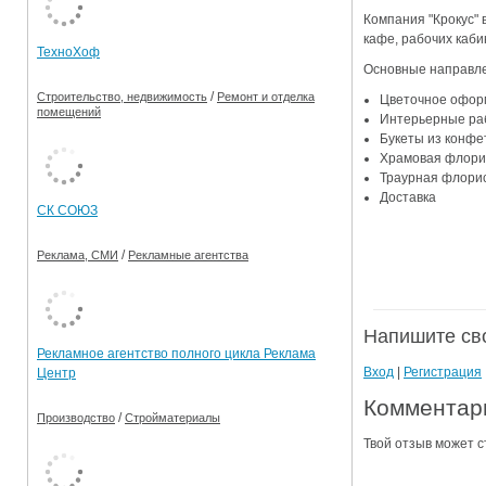
Компания "Крокус" 
Ограничения движения транспорта на майские пр
кафе, рабочих каби
ТехноХоф
Электронные транспортные карты
Основные направле
/
Строительство, недвижимость
Ремонт и отделка
Цветочное оформ
помещений
Интерьерные раб
Букеты из конфе
Храмовая флори
Траурная флорис
Доставка
СК СОЮЗ
/
Реклама, СМИ
Рекламные агентства
Напишите св
Рекламное агентство полного цикла Реклама
Вход
|
Регистрация
Центр
Комментари
/
Производство
Стройматериалы
Твой отзыв может с