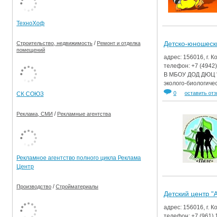
Ограничения движения транспорта на майские пр
ТехноХоф
Электронные транспортные карты
Детско-юношеск
/
Строительство, недвижимость
Ремонт и отделка
помещений
адрес: 156016, г. К
телефон:
+7 (4942
В МБОУ ДОД ДЮЦ "А
эколого-биологичес
0
оставить от
СК СОЮЗ
/
Реклама, СМИ
Рекламные агентства
Рекламное агентство полного цикла Реклама
Центр
/
Производство
Стройматериалы
Детский центр "
адрес: 156016, г. 
телефон:
+7 (961)