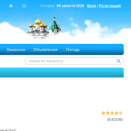
Сегодня:
06 августа 2026
Вход
|
Регистрация
Вакансии
Объявления
Погода
ы
(8.82336)
ервый Паб"