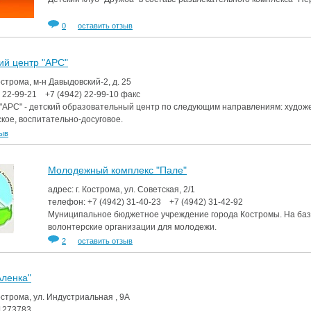
аздники 2014
0
оставить отзыв
ий центр "АРС"
острома, м-н Давыдовский-2, д. 25
)
22-99-21
+7 (4942)
22-99-10
факс
РС" - детский образовательный центр по следующим направлениям: художес
кое, воспитательно-досуговое.
зыв
Молодежный комплекс "Пале"
адрес: г. Кострома, ул. Советская, 2/1
телефон:
+7 (4942)
31-40-23
+7 (4942)
31-42-92
Муниципальное бюджетное учреждение города Костромы. На базе
волонтерские организации для молодежи.
2
оставить отзыв
Аленка"
Кострома, ул. Индустриальная , 9А
1273783