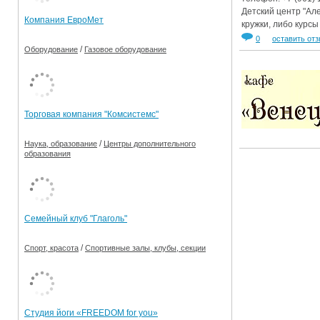
Детский центр "Ал
Компания ЕвроМет
кружки, либо курс
0
оставить от
/
Оборудование
Газовое оборудование
Торговая компания "Комсистемс"
/
Наука, образование
Центры дополнительного
образования
Семейный клуб "Глаголь"
/
Спорт, красота
Спортивные залы, клубы, секции
Студия йоги «FREEDOM for you»