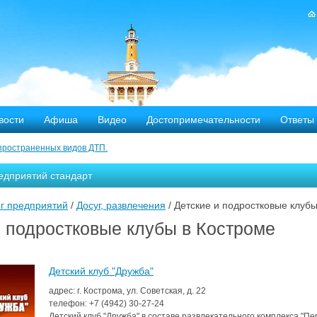
вости
Афиша
Видео
Достопримечательности
Ответы
пространенных видов ДТП.
тных дорог
едприятий стандарт
-летию аварии на Чернобыльской АЭС
г предприятий
/
Досуг, развлечения
/ Детские и подростковые клуб
яние
и подростковые клубы в Костроме
ехала в Кострому.
Детский клуб "Дружба"
ости оштрафовано 20 человек
адрес: г. Кострома, ул. Советская, д. 22
телефон:
+7 (4942)
30-27-24
Детский клуб "Дружба" в составе развлекательного комплекса "П