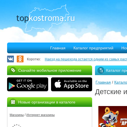
Главная
Каталог предприятий
Но
Коротко:
Наезд на пешехода остается одним из самых рас
Запланирован ремонт более 40 километров облас
Скачайте мобильное приложение
Каталог пр
В Костроме откроется выставка, посвященная 30
Главная
/
Катало
375 костромских семей улучшили свое благососто
Детские 
Благотворительная программа «Мир без слез» при
Новые организации в каталоге
Серьезное ДТП на Михалевском бульваре
/
Магазины
Интернет магазины
За нарушение правил противопожарной безопасн
Мировые рекорды в Костроме