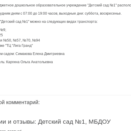
жетное дошкольное образовательное учреждение "Детский сад №1" располож
аздники 2014
удним дням с 07:00 до 19:00 часов, выходные дни: суббота, воскресенье.
"Детский сад №1" можно на следующих видах транспорта:
 №9;
25
си №50, №57, №70, №94
е "ТЦ "Лига Гранд​"​​
м садом:​​ Симакова Елена Дмитриевна
ь:​​ Каргина Ольга Анатольевна
ой комментарий:
ии и отзывы: Детский сад №1, МБДОУ