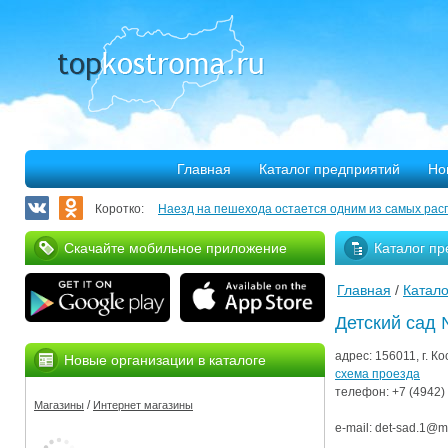
Главная
Каталог предприятий
Но
Коротко:
Наезд на пешехода остается одним из самых рас
Запланирован ремонт более 40 километров облас
Скачайте мобильное приложение
Каталог пр
В Костроме откроется выставка, посвященная 30
Главная
/
Катало
375 костромских семей улучшили свое благососто
Детский сад
Благотворительная программа «Мир без слез» при
адрес:
156011​, г. К
Новые организации в каталоге
Серьезное ДТП на Михалевском бульваре
схема проезда
телефон:
+7 (4942)
/
Магазины
Интернет магазины
За нарушение правил противопожарной безопасн
e-mail:
det-sad.1@mai
Мировые рекорды в Костроме