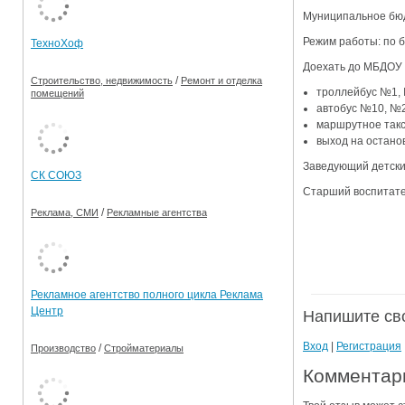
Муниципальное бюд
Ограничения движения транспорта на майские пр
Режим работы: по б
ТехноХоф
Электронные транспортные карты
Доехать до МБДОУ 
/
Строительство, недвижимость
Ремонт и отделка
троллейбус №1,
помещений
автобус №10, №
маршрутное так
выход на остановк
Заведующий детски
СК СОЮЗ
Старший воспитател
/
Реклама, СМИ
Рекламные агентства
Рекламное агентство полного цикла Реклама
Центр
Напишите св
Вход
|
Регистрация
/
Производство
Стройматериалы
Комментар