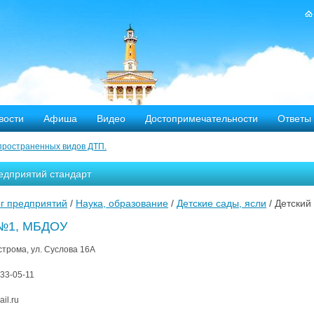
вости
Афиша
Видео
Достопримечательности
Ответы
пространенных видов ДТП.
тных дорог
едприятий стандарт
-летию аварии на Чернобыльской АЭС
г предприятий
/
Наука, образование
/
Детские сады, ясли
/ Детски
яние
 №1, МБДОУ
ехала в Кострому.
острома, ул. Суслова​​ 16А
33-05-11
ости оштрафовано 20 человек
l.ru​