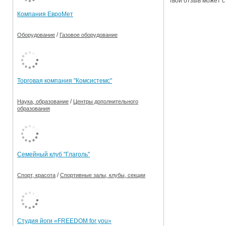
Твой отзыв может с
Компания ЕвроМет
/
Оборудование
Газовое оборудование
Торговая компания "Комсистемс"
/
Наука, образование
Центры дополнительного
образования
Семейный клуб "Глаголь"
/
Спорт, красота
Спортивные залы, клубы, секции
Студия йоги «FREEDOM for you»