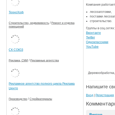
Компания работает
Ограничения движения транспорта на майские пр
лесозаготовки,
ТехноХоф
Электронные транспортные карты
поставки лесоза
строительство.
/
Строительство, недвижимость
Ремонт и отделка
помещений
Группы в соц.сетях:
Вконтакте
Twitter
Одноклассники
YouTube
СК СОЮЗ
/
Реклама, СМИ
Рекламные агентства
Деревообработка,
Рекламное агентство полного цикла Реклама
Напишите св
Центр
Вход
|
Регистрация
/
Производство
Стройматериалы
Комментар
Виктор