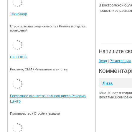
В Костромской обла
Ограничения движения транспорта на майские пр
приветливо распахн
ТехноХоф
Электронные транспортные карты
/
Строительство, недвижимость
Ремонт и отделка
помещений
Напишите св
СК СОЮЗ
Вход
|
Регистрация
Комментари
/
Реклама, СМИ
Рекламные агентства
Лиза
Мне 10 лет я ездил
Рекламное агентство полного цикла Реклама
вожатые.Всем реко
Центр
/
Производство
Стройматериалы