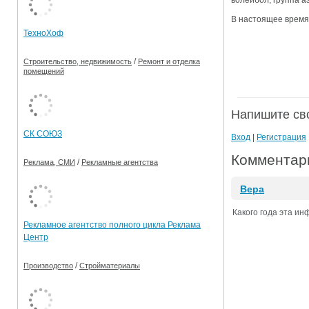
волейбол, группа 
Ограничения движения транспорта на майские пр
В настоящее время
ТехноХоф
Электронные транспортные карты
/
Строительство, недвижимость
Ремонт и отделка
помещений
Напишите св
СК СОЮЗ
Вход
|
Регистрация
Комментари
/
Реклама, СМИ
Рекламные агентства
Вера
Какого года эта и
Рекламное агентство полного цикла Реклама
Центр
/
Производство
Стройматериалы