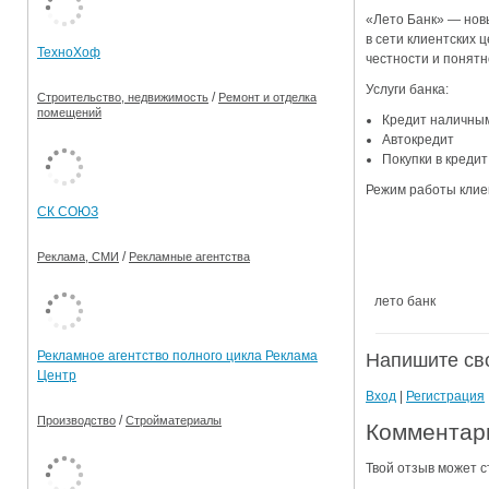
«Лето Банк» — нов
Ограничения движения транспорта на майские пр
в сети клиентских 
ТехноХоф
честности и понятн
Электронные транспортные карты
Услуги банка:
/
Строительство, недвижимость
Ремонт и отделка
помещений
Кредит наличны
Автокредит
Покупки в кредит
Режим работы клиен
СК СОЮЗ
/
Реклама, СМИ
Рекламные агентства
лето банк
Рекламное агентство полного цикла Реклама
Напишите св
Центр
Вход
|
Регистрация
/
Производство
Стройматериалы
Комментари
Твой отзыв может с