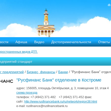
вости
Афиша
Видео
Достопримечательности
Ответы
пространенных видов ДТП.
тных дорог
едприятий стандарт
-летию аварии на Чернобыльской АЭС
г предприятий
/
Бизнес, финансы
/
Банки
/ "Русфинанс Банк" отде
яние
"Русфинанс Банк" отделение в Костроме
ехала в Кострому.
адрес:
156005, площадь Октябрьская, д. 3, помещение 10, этаж 4
схема проезда
телефон:
+7 (4942)
371-482
+7 (4942)
371-452
факс
ости оштрафовано 20 человек
сайт:
http://www.rusfinancebank.ru/ru/network/region38.html
e-mail:
rusfinance@rusfinancebank.ru