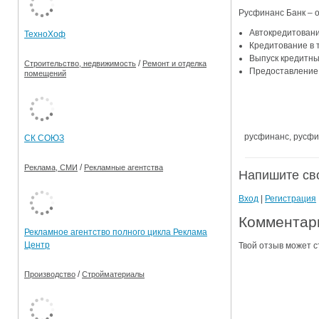
Русфинанс Банк – о
Ограничения движения транспорта на майские пр
Автокредитован
ТехноХоф
Электронные транспортные карты
Кредитование в 
Выпуск кредитны
/
Строительство, недвижимость
Ремонт и отделка
Предоставление
помещений
русфинанс, русфи
СК СОЮЗ
/
Реклама, СМИ
Рекламные агентства
Напишите св
Вход
|
Регистрация
Комментари
Рекламное агентство полного цикла Реклама
Центр
Твой отзыв может с
/
Производство
Стройматериалы