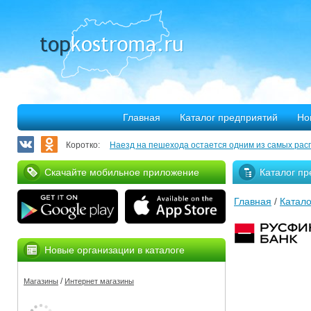
Главная
Каталог предприятий
Но
Коротко:
Наезд на пешехода остается одним из самых рас
Запланирован ремонт более 40 километров облас
Скачайте мобильное приложение
Каталог пр
В Костроме откроется выставка, посвященная 30
Главная
/
Катало
375 костромских семей улучшили свое благососто
Благотворительная программа «Мир без слез» при
Новые организации в каталоге
Серьезное ДТП на Михалевском бульваре
/
Магазины
Интернет магазины
За нарушение правил противопожарной безопасн
Мировые рекорды в Костроме