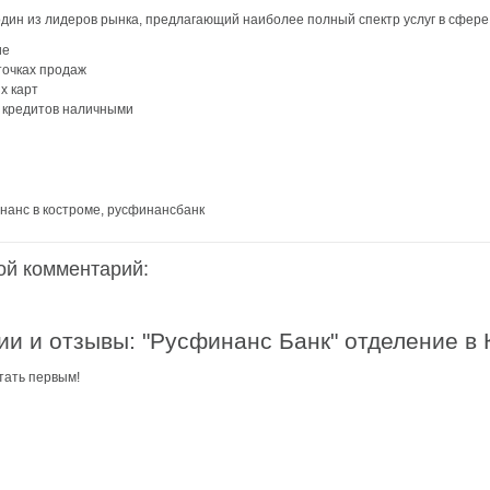
дин из лидеров рынка, предлагающий наиболее полный спектр услуг в сфере
аздники 2014
ие
точках продаж
х карт
 кредитов наличными
нанс в костроме, русфинансбанк
ой комментарий:
и и отзывы: "Русфинанс Банк" отделение в
тать первым!