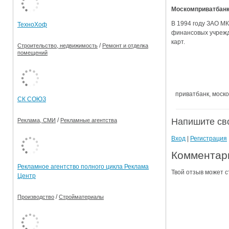
Москомприватбанк 
Ограничения движения транспорта на майские пр
В 1994 году ЗАО М
ТехноХоф
Электронные транспортные карты
финансовых учрежд
карт.
/
Строительство, недвижимость
Ремонт и отделка
помещений
приватбанк, моск
СК СОЮЗ
Напишите св
/
Реклама, СМИ
Рекламные агентства
Вход
|
Регистрация
Комментари
Рекламное агентство полного цикла Реклама
Твой отзыв может с
Центр
/
Производство
Стройматериалы