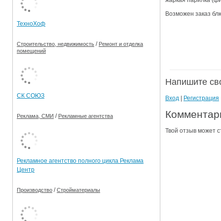
жаркая парилка (фи
Ограничения движения транспорта на майские пр
Возможен заказ блю
ТехноХоф
Электронные транспортные карты
/
Строительство, недвижимость
Ремонт и отделка
помещений
Напишите св
СК СОЮЗ
Вход
|
Регистрация
Комментари
/
Реклама, СМИ
Рекламные агентства
Твой отзыв может с
Рекламное агентство полного цикла Реклама
Центр
/
Производство
Стройматериалы