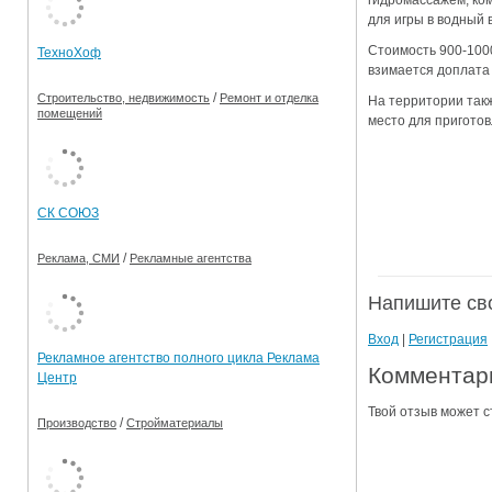
гидромассажем, ком
для игры в водный
Ограничения движения транспорта на майские пр
Стоимость 900-1000
ТехноХоф
Электронные транспортные карты
взимается доплата 
/
Строительство, недвижимость
Ремонт и отделка
На территории такж
помещений
место для пригото
СК СОЮЗ
/
Реклама, СМИ
Рекламные агентства
Напишите св
Вход
|
Регистрация
Рекламное агентство полного цикла Реклама
Комментари
Центр
Твой отзыв может с
/
Производство
Стройматериалы