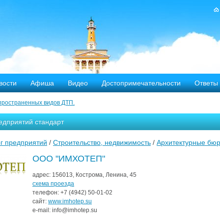
вости
Афиша
Видео
Достопримечательности
Ответы
пространенных видов ДТП.
тных дорог
едприятий стандарт
-летию аварии на Чернобыльской АЭС
г предприятий
/
Строительство, недвижимость
/
Архитектурные бю
яние
ООО "ИМХОТЕП"
ехала в Кострому.
адрес:
156013, Кострома, Ленина, 45
схема проезда
телефон:
+7 (4942)
50-01-02
ости оштрафовано 20 человек
сайт:
www.imhotep.su
e-mail:
info@imhotep.su