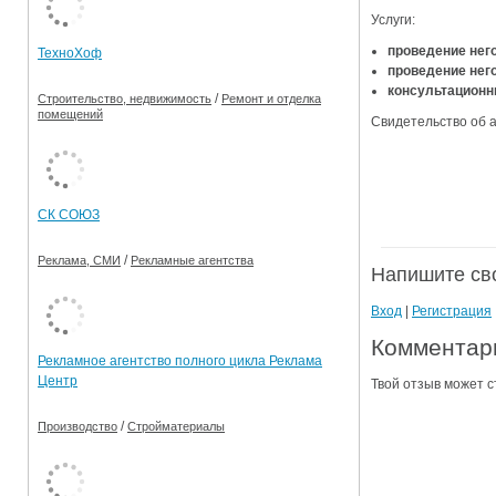
Услуги:
Ограничения движения транспорта на майские пр
проведение нег
ТехноХоф
Электронные транспортные карты
проведение нег
консультационн
/
Строительство, недвижимость
Ремонт и отделка
помещений
Свидетельство об 
СК СОЮЗ
/
Реклама, СМИ
Рекламные агентства
Напишите св
Вход
|
Регистрация
Комментар
Рекламное агентство полного цикла Реклама
Центр
Твой отзыв может с
/
Производство
Стройматериалы