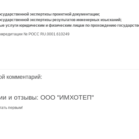
аздники 2014
осударственной экспертизы проектной документации;
осударственной экспертизы результатов инженерных изысканий;
ые услуги юридическим и физическим лицам по прохождению государств
аккредитации № РОСС RU.0001.610249
ой комментарий:
ии и отзывы: ООО "ИМХОТЕП"
тать первым!