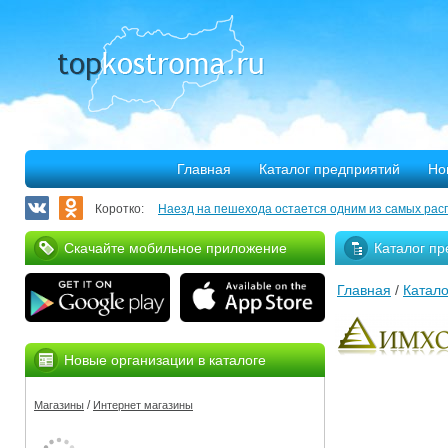
Главная
Каталог предприятий
Но
Коротко:
Наезд на пешехода остается одним из самых рас
Запланирован ремонт более 40 километров облас
Скачайте мобильное приложение
Каталог пр
В Костроме откроется выставка, посвященная 30
Главная
/
Катало
375 костромских семей улучшили свое благососто
Благотворительная программа «Мир без слез» при
Новые организации в каталоге
Серьезное ДТП на Михалевском бульваре
/
Магазины
Интернет магазины
За нарушение правил противопожарной безопасн
Мировые рекорды в Костроме